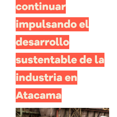
continuar
impulsando el
desarrollo
sustentable de la
industria en
Atacama