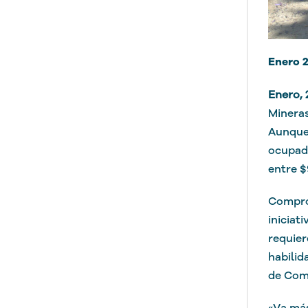
Enero 2
Enero, 
Mineras
Aunque 
ocupado
entre $
Comprom
iniciat
requier
habilid
de Com
«Va más