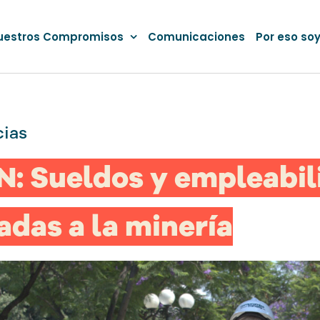
uestros Compromisos
Comunicaciones
Por eso so
cias
N: Sueldos y empleabil
adas a la minería