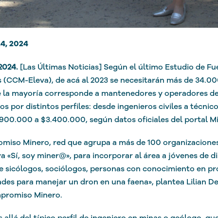
4, 2024
2024.
[Las Últimas Noticias] Según el último Estudio de F
 (CCM-Eleva), de acá al 2023 se necesitarán más de 34.00
la mayoría corresponde a mantenedores y operadores de 
s por distintos perfiles: desde ingenieros civiles a técni
900.000 a $3.400.000, según datos oficiales del portal Mi
iso Minero, red que agrupa a más de 100 organizaciones 
iva «Sí, soy miner@», para incorporar al área a jóvenes de d
e sicólogos, sociólogos, personas con conocimiento en pr
ades para manejar un dron en una faena», plantea Lilian 
promiso Minero.
 allá del típico perfil de ingeniero en minas o geólogo, q