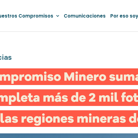
uestros Compromisos
Comunicaciones
Por eso so
cias
mpromiso Minero suma
mpleta más de 2 mil fot
 las regiones mineras d