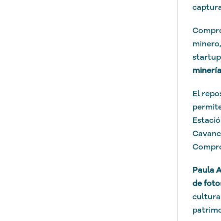
captura
Comprom
minero,
startup
minería
El repo
permite
Estació
Cavanch
Compro
Paula 
de foto
cultura
patrimo