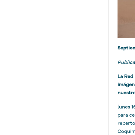
Septie
Publica
La Red 
imágene
nuestro
lunes 1
para ce
reperto
Coquimb