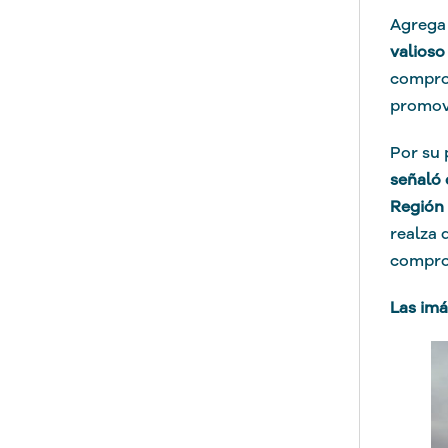
Agrega 
valioso
comprom
promovi
Por su 
señaló 
Región 
realza 
comprom
Las imá