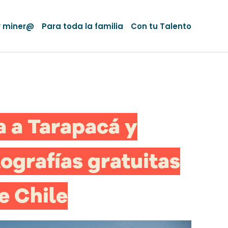
y miner@
Para toda la familia
Con tu Talento
 a Tarapacá y
ografías gratuitas
e Chile