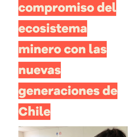
compromiso del
ecosistema
minero con las
nuevas
generaciones de
Chile