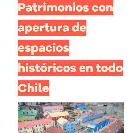
Patrimonios con
apertura de
espacios
históricos en todo
Chile