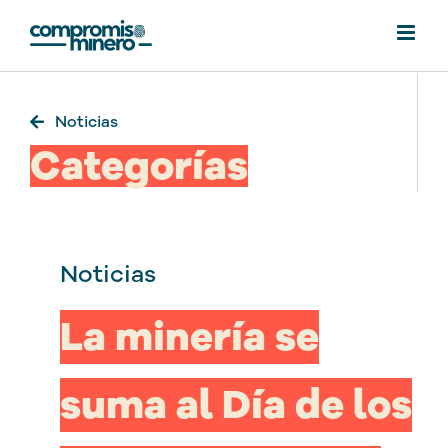
Saltar
al
contenido
Noticias
Categorías
Noticias
La minería se
suma al Día de los