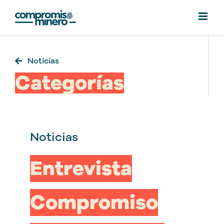
Saltar
al
contenido
Noticias
Categorías
Noticias
Entrevista
Compromiso