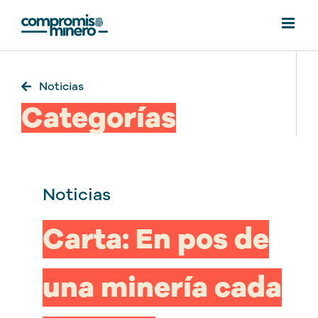
Saltar
al
contenido
Noticias
Categorías
Noticias
Carta: En pos de
una minería cada