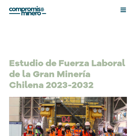
Saltar
al
contenido
Estudio de Fuerza Laboral
de la Gran Minería
Chilena 2023-2032
Ver
imagen
más
grande