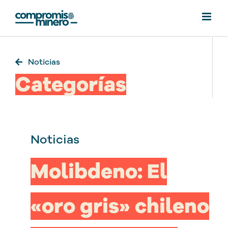
Saltar
al
contenido
Noticias
Categorías
Noticias
Molibdeno: El
«oro gris» chileno