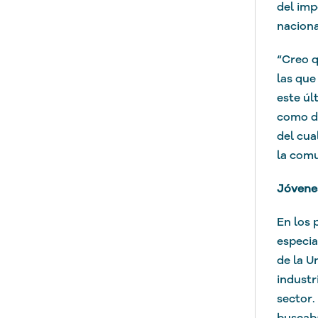
del imp
naciona
“Creo q
las que
este úl
como di
del cua
la com
Jóvenes
En los 
especia
de la U
industr
sector.
buscaba