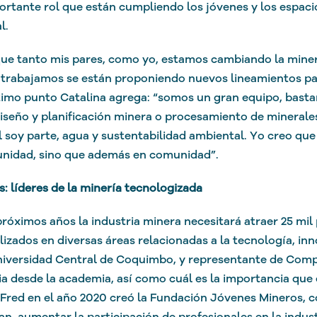
ortante rol que están cumpliendo los jóvenes y los espacio
l.
ue tanto mis pares, como yo, estamos cambiando la minería
 trabajamos se están proponiendo nuevos lineamientos par
timo punto Catalina agrega: “somos un gran equipo, bastan
seño y planificación minera o procesamiento de minerales
l soy parte, agua y sustentabilidad ambiental. Yo creo que
unidad, sino que además en comunidad”.
: líderes de la minería tecnologizada
próximos años la industria minera necesitará atraer 25 mil
lizados en diversas áreas relacionadas a la tecnología, in
niversidad Central de Coquimbo, y representante de Comp
ia desde la academia, así como cuál es la importancia que
 Fred en el año 2020 creó la Fundación Jóvenes Mineros, 
n aumentar la participación de profesionales en la indust