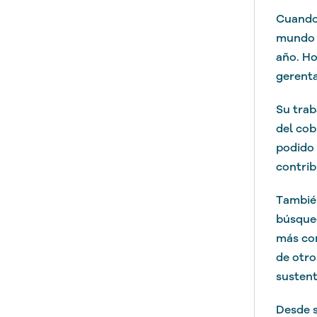
Cuando 
mundo 
año. Ho
gerenta
Su trab
del cob
podido 
contrib
También
búsqued
más co
de otro
sustent
Desde s