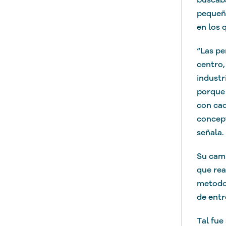
pequeña
en los 
“Las pe
centro,
industr
porque 
con cad
concept
señala.
Su cami
que rea
metodol
de entr
Tal fue