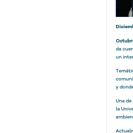
Diciemb
Octubr
da cuen
un inte
Temátic
comunid
y donde
Una de 
la Univ
ambient
Actualm