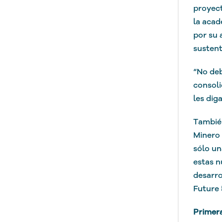
proyect
la acad
por su 
sustent
“No deb
consoli
les dig
Tambié
Minero 
sólo un
estas n
desarro
Future 
Primera