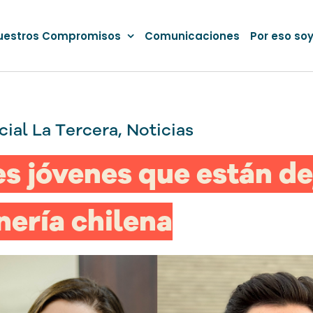
uestros Compromisos
Comunicaciones
Por eso so
cial La Tercera
,
Noticias
es jóvenes que están de
nería chilena