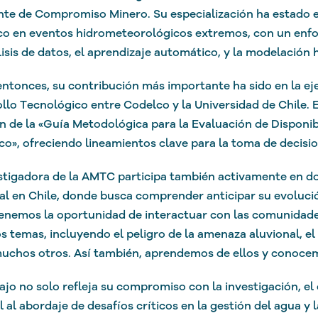
te de Compromiso Minero. Su especialización ha estado en
co en eventos hidrometeorológicos extremos, con un enfoq
lisis de datos, el aprendizaje automático, y la modelación 
ntonces, su contribución más importante ha sido en la e
llo Tecnológico entre Codelco y la Universidad de Chile. E
n de la «Guía Metodológica para la Evaluación de Disponi
co», ofreciendo lineamientos clave para la toma de decisio
stigadora de la AMTC participa también activamente en d
al en Chile, donde busca comprender anticipar su evoluci
enemos la oportunidad de interactuar con las comunidades
os temas, incluyendo el peligro de la amenaza aluvional, el
uchos otros. Así también, aprendemos de ellos y conocemo
ajo no solo refleja su compromiso con la investigación, el
l al abordaje de desafíos críticos en la gestión del agua y 