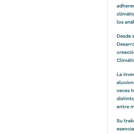
adheren
climáti
los aná
Desde e
Desarro
creació
Climáti
La inve
aluvion
veces t
distint
entre m
Su trab
esencia