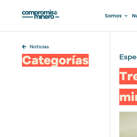
Saltar
al
Somos
N
contenido
Noticias
Categorías
Espe
Tr
mi